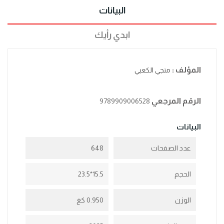
البيانات
ابدي رأيك
المؤلف :
منجي الكعبي
الرقم المرجعي
9789909006528
البيانات
عدد الصفحات
648
الحجم
15.5*23.5
الوزن
0.950 كغ