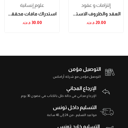
إلتزامات و عقود
علوم إنسانية
العقد والظروف الاستثنائية: الإلتزامات التعاقدية...
استدراك مافات محققي المجالس والمسايرات
20.00 د.ت.‏
30.00 د.ت.‏
التوصيل مؤمن
التوصيل مؤمن مع شركة أرامكس
الإرجاع المجاني
الإرجاع مجاني في حالة خلل بالكتاب في غضون 30 يوم
التسليم داخل تونس
مواعيد التسليم : من 24 إلى 48 ساعة
التسليم خارج تونس