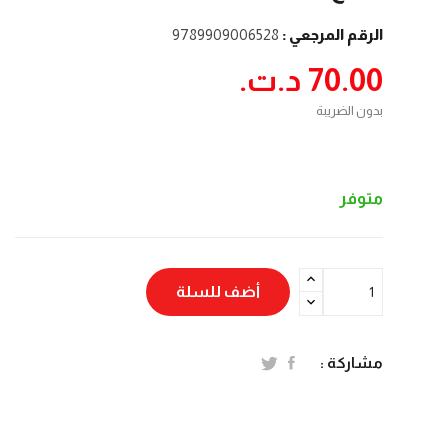
الرقم المرجعي :
9789909006528
70.00 د.ت.‏
بدون الضريبة
متوفر
أضف للسلة
مشاركة :