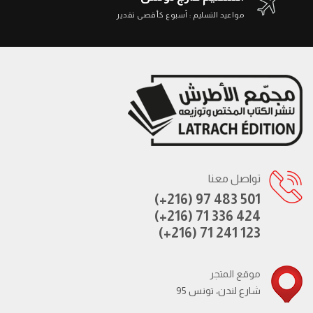
مواعيد التسليم : أسبوع كأقصى تقدير
تواصل معنا
(+216) 97 483 501
(+216) 71 336 424
(+216) 71 241 123
موقع المتجر
95 شارع لندن، تونس