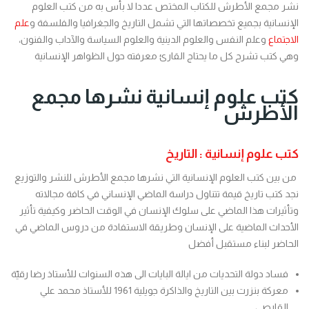
نشر مجمع الأطرش للكتاب المختص عددا لا بأس به من كتب العلوم
الإنسانية بجميع تخصصاتها التي تشمل التاريخ والجغرافيا والفلسفة و
علم
الاجتماع
وعلم النفس والعلوم الدينية والعلوم السياسة والآداب والفنون،
وهي كتب تشرح كل ما يحتاج القارئ معرفته حول الظواهر الإنسانية
كتب علوم إنسانية نشرها مجمع
الأطرش
كتب علوم إنسانية : التاريخ
من بين كتب العلوم الإنسانية التي نشرها مجمع الأطرش للنشر والتوزيع
نجد كتب تاريخ قيمة تتناول دراسة الماضي الإنساني في كافة مجالاته
وتأثيرات هذا الماضي على سلوك الإنسان في الوقت الحاضر وكيفية تأثير
الأحداث الماضية على الإنسان وطريقة الاستفادة من دروس الماضي في
الحاضر لبناء مستقبل أفضل
فساد دولة التحديات من ايالة البايات الى هذه السنوات للأستاذ رضا رقيّة
معركة بنزرت بين التاريخ والذاكرة جويلية 1961 للأستاذ محمد علي
القارصي