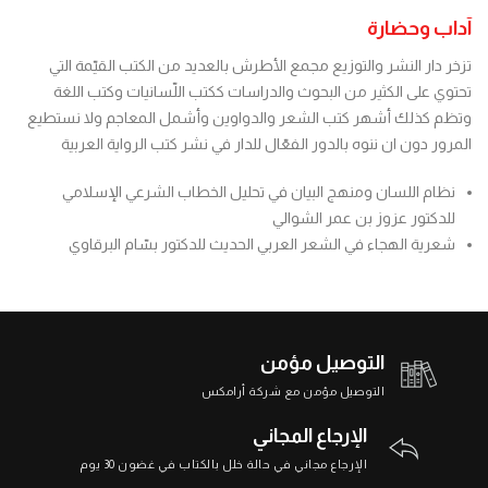
آداب وحضارة
تزخر دار النشر والتوزيع مجمع الأطرش بالعديد من الكتب القيّمة التي
تحتوي على الكثير من البحوث والدراسات ككتب اللّسانيات وكتب اللغة
وتظم كذلك أشهر كتب الشعر والدواوين وأشمل المعاجم ولا نستطيع
المرور دون ان ننوه بالدور الفعّال للدار في نشر كتب الرواية العربية
نظام اللسان ومنهج البيان في تحليل الخطاب الشرعي الإسلامي
للدكتور عزوز بن عمر الشوالي
شعرية الهجاء في الشعر العربي الحديث للدكتور بسّام البرقاوي
التوصيل مؤمن
التوصيل مؤمن مع شركة أرامكس
الإرجاع المجاني
الإرجاع مجاني في حالة خلل بالكتاب في غضون 30 يوم