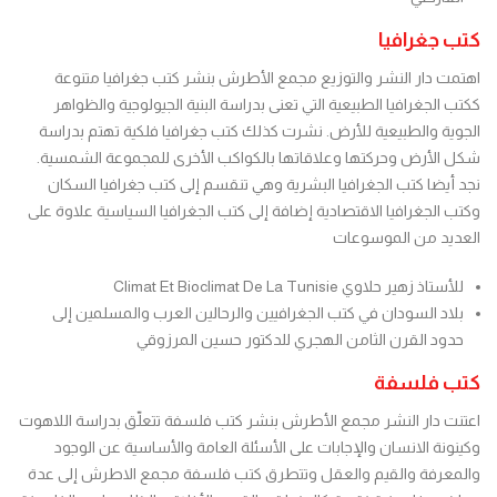
كتب جغرافيا
اهتمت دار النشر والتوزيع مجمع الأطرش بنشر كتب جغرافيا متنوعة
ككتب الجغرافيا الطبيعية التي تعنى بدراسة البنية الجيولوجية والظواهر
الجوية والطبيعية للأرض. نشرت كذلك كتب جغرافيا فلكية تهتم بدراسة
شكل الأرض وحركتها وعلاقاتها بالكواكب الأخرى للمجموعة الشمسية.
نجد أيضا كتب الجغرافيا البشرية وهي تنقسم إلى كتب جغرافيا السكان
وكتب الجغرافيا الاقتصادية إضافة إلى كتب الجغرافيا السياسية علاوة على
العديد من الموسوعات
Climat Et Bioclimat De La Tunisie للأستاذ زهير حلاوي
بلاد السودان في كتب الجغرافيين والرحالين العرب والمسلمين إلى
حدود القرن الثامن الهجري للدكتور حسين المرزوقي
كتب فلسفة
اعتنت دار النشر مجمع الأطرش بنشر كتب فلسفة تتعلّق بدراسة اللاهوت
وكينونة الانسان والإجابات على الأسئلة العامة والأساسية عن الوجود
والمعرفة والقيم والعقل وتتطرق كتب فلسفة مجمع الاطرش إلى عدة