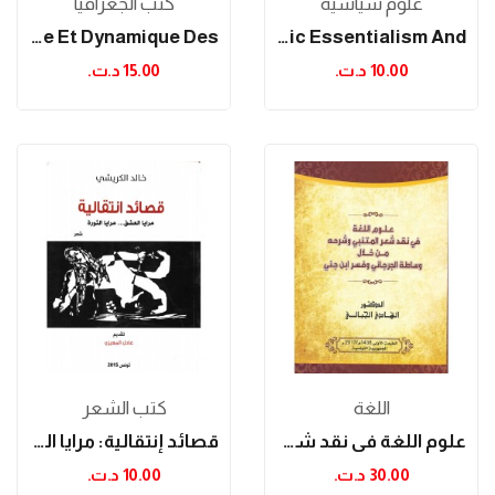
علوم سياسية
كتب الجغرافيا
Pluriactivité Familiale Et Dynamique Des...
Deminoritization: Strategic Essentialism And...
10.00 د.ت.‏
15.00 د.ت.‏
اللغة
كتب الشعر
علوم اللغة في نقد شعر المتنبي و شرحه من خلال...
قصائد إنتقالية: مرايا العشق... مرايا الثورة
30.00 د.ت.‏
10.00 د.ت.‏