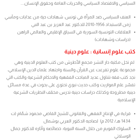
السياسي والاقتصاد السياسي والحريات العامة وحقوق الإنسان....
العنف السياسي ضد المرأة في تونس: شهادات حية من عذابات ومآسي
زمن الاستبداد 1956-2010 للدكتور عبد العزيز بن عبد النبي
العلاقات التونسية السورية في السياق الإقليمي والعالمي الراهن
(دراسات وشهادات)
كتب علوم إنسانية : علوم دينية
لم تخل مكتبة دار النشر مجمع الأطرش من كتب العلوم الدينية وهي
مجموعة علوم تفرعت عن القرآن والسنة واجتهاد علماء الدين الإسلامي،
نجد كتب فقه تتناول عديد المباحث الفقهية والاحكام الشرعية والكتب التي
تفسّر علم المواريث وكتب حديث نبوي تحتوي على بحوث في عدة مسائل
دينية مطروحة وكذلك دراسات دينية تدرس مختلف النظريات الشرعية
الإسلامية
قراءة في الإنتاج الفقهي والقانوني للشيخ القاضي محمود شمّام (ت
1434 هـ/ 2012 م) لصاحبه الدكتور العربي بوشمال
السلوك القويم من خلال السنة النبوية: خصائصه وآثاره للدكتور جمال
الوسلاتي