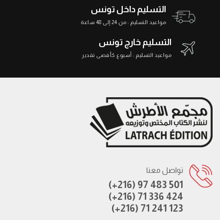
التسليم داخل تونس
مواعيد التسليم : من 24 إلى 48 ساعة
التسليم خارج تونس
مواعيد التسليم : أسبوع كأقصى تقدير
تواصل معنا
(+216) 97 483 501
(+216) 71 336 424
(+216) 71 241 123