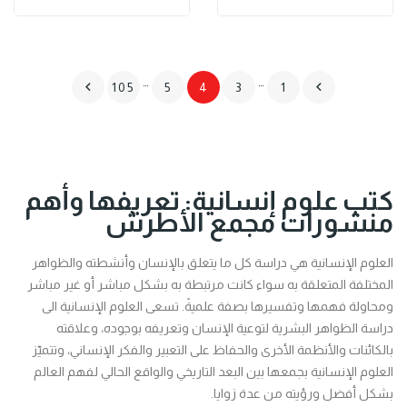
…
…


105
5
4
3
1
كتب علوم إنسانية: تعريفها وأهم
منشورات مجمع الأطرش
العلوم الإنسانية هي دراسة كل ما يتعلق بالإنسان وأنشطته والظواهر
المختلفة المتعلقة به سواء كانت مرتبطة به بشكل مباشر أو غير مباشر
ومحاولة فهمها وتفسيرها بصفة علميةً. تسعى العلوم الإنسانية الى
دراسة الظواهر البشرية لتوعية الإنسان وتعريفه بوجوده، وعلاقته
بالكائنات والأنظمة الأخرى والحفاظ على التعبير والفكر الإنساني، وتتميّز
العلوم الإنسانية بجمعها بين البعد التاريخي والواقع الحالي لفهم العالم
بشكل أفضل ورؤيته من عدة زوايا.