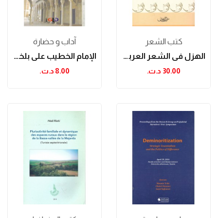
كتب الشعر
آداب و حضارة
الهزل في الشعر العربي: خصائصه المعنوية و...
الإمام الخطيب علي بلخوجة
30.00 د.ت.‏
8.00 د.ت.‏