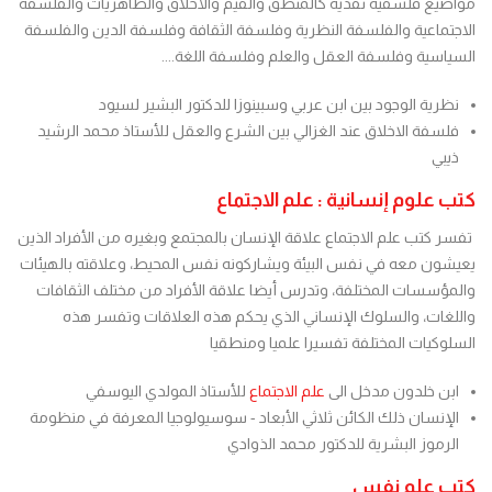
مواضيع فلسفية نقدية كالمنطق والقيم والأخلاق والظاهريات والفلسفة
الاجتماعية والفلسفة النظرية وفلسفة الثقافة وفلسفة الدين والفلسفة
السياسية وفلسفة العقل والعلم وفلسفة اللغة....
نظرية الوجود بين ابن عربي وسبينوزا للدكتور البشير لسيود
فلسفة الاخلاق عند الغزالي بين الشرع والعقل للأستاذ محمد الرشيد
ذيبي
كتب علوم إنسانية : علم الاجتماع
تفسر كتب علم الاجتماع علاقة الإنسان بالمجتمع وبغيره من الأفراد الذين
يعيشون معه في نفس البيئة ويشاركونه نفس المحيط، وعلاقته بالهيئات
والمؤسسات المختلفة، وتدرس أيضا علاقة الأفراد من مختلف الثقافات
واللغات، والسلوك الإنساني الذي يحكم هذه العلاقات وتفسر هذه
السلوكيات المختلفة تفسيرا علميا ومنطقيا
ابن خلدون مدخل الى
علم الاجتماع
للأستاذ المولدي اليوسفي
الإنسان ذلك الكائن ثلاثي الأبعاد - سوسيولوجيا المعرفة في منظومة
الرموز البشرية للدكتور محمد الذوادي
كتب علم نفس