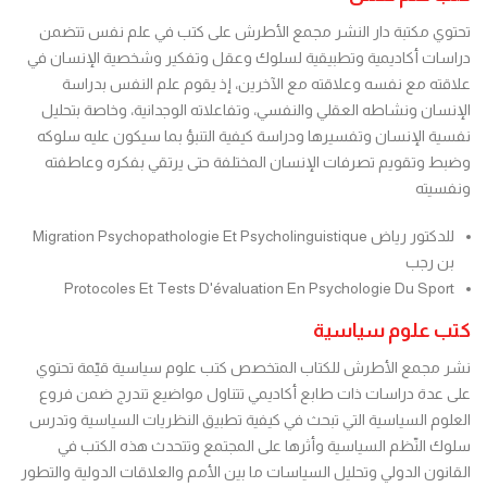
تحتوي مكتبة دار النشر مجمع الأطرش على كتب في علم نفس تتضمن
دراسات أكاديمية وتطبيقية لسلوك وعقل وتفكير وشخصية الإنسان في
علاقته مع نفسه وعلاقته مع الآخرين، إذ يقوم علم النفس بدراسة
الإنسان ونشاطه العقلي والنفسي، وتفاعلاته الوجدانية، وخاصة بتحليل
نفسية الإنسان وتفسيرها ودراسة كيفية التنبؤ بما سيكون عليه سلوكه
وضبط وتقويم تصرفات الإنسان المختلفة حتى يرتقي بفكره وعاطفته
ونفسيته
Migration Psychopathologie Et Psycholinguistique للدكتور رياض
بن رجب
Protocoles Et Tests D'évaluation En Psychologie Du Sport
كتب علوم سياسية
نشر مجمع الأطرش للكتاب المتخصص كتب علوم سياسية قيّمة تحتوي
على عدة دراسات ذات طابع أكاديمي تتناول مواضيع تندرج ضمن فروع
العلوم السياسية التي تبحث في كيفية تطبيق النظريات السياسية وتدرس
سلوك النّظم السياسية وأثرها على المجتمع وتتحدث هذه الكتب في
القانون الدولي وتحليل السياسات ما بين الأمم والعلاقات الدولية والتطور