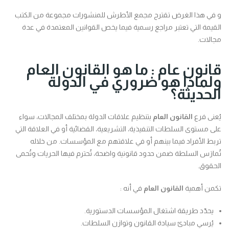
و في هذا الغرض تقترح مجمع الأطرش للمنشورات مجموعة من الكتب
القيمة التي تعتبر مراجع رسمية فيما يخص القوانين المعتمدة في عدة
مجالات.
قانون عام : ما هو القانون العام
ولماذا هو ضروري في الدولة
الحديثة؟
يُعنى فرع
القانون العام
بتنظيم علاقات الدولة بمختلف المجالات، سواء
على مستوى السلطات التنفيذية، التشريعية، القضائية أو في العلاقة التي
تربط الأفراد فيما بينهم أو في علاقتهم مع المؤسسات. من خلاله
تُمارَس السلطة ضمن حدود قانونية واضحة، تُحترم فيها الحريات وتُحمى
الحقوق.
تكمن أهمية
القانون العام
في أنه :
يحدّد طريقة اشتغال المؤسسات الدستورية.
يُرسي مبادئ سيادة القانون وتوازن السلطات.