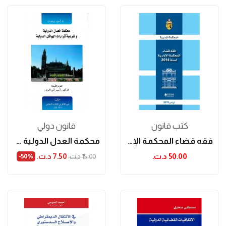
كتب قانون
قانون دولي
فقه قضاء المحكمة الإدارية لسنة 2014
محكمة العدل الدولية وشرعية قرارات الهياكل الدولية
50.00 د.ت.‏
7.50 د.ت.‏
15.00 د.ت.‏
‎-50%