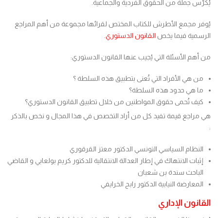
يُكرّس جملة من الحقوق الفردية والجماعية.
يُوفر مجمع الأطرش للكتاب المختص لقرائها مجموعة من أهم المراجع
الرسمية فيما يخص
القانون الدستوري
.
من أهم الأسئلة التي يُجيب عنها القانون الدستوري:
من هي الأفراد التي تُعنى بتطبيق هذه السلطة ؟
ما هي حدود هذه السلطة؟
كيف تُحمى حقوق المواطنين من خلال تطبيق القانون الدستوري؟
هي مراجع قيمة تفيد كل من أراد التخصص في هذا المجال و نخص بالذكر
:
النظام السياسي التونسي الدكتور معتز القرقوري
إثبات الانتهاك في إطار العدالة الانتقالية للدكتور كريم بولعابي و القاضي
الباحث سندة بن شعبان
المعارضة النيابية الدكتور رابح الخرايفي
القانون الإداري