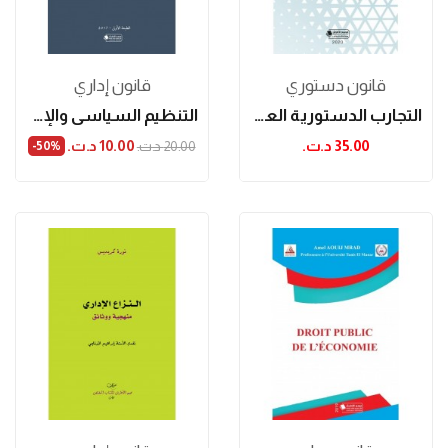
قانون دستوري
قانون إداري
التجارب الدستورية العربية
التنظيم السياسي والإداري في الجمهورية الثانية
35.00 د.ت.‏
10.00 د.ت.‏
20.00 د.ت.‏
‎-50%