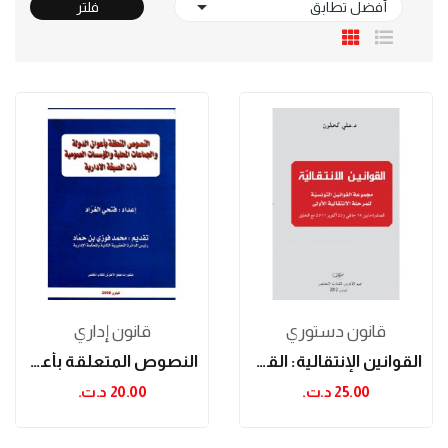

أفضل تطابق
فلتر
قانون دستوري
قانون إداري
القوانين الإنتقالية: القوانين التونسية للمرحلة...
النصوص المتعلقة بأعوان الدولة والجماعات المحلية...
25.00 د.ت.‏
20.00 د.ت.‏