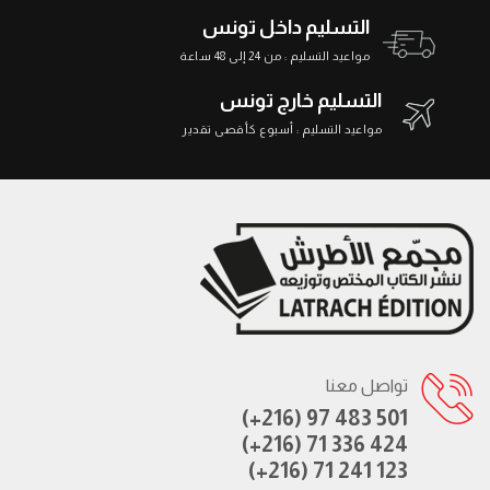
التسليم داخل تونس
مواعيد التسليم : من 24 إلى 48 ساعة
التسليم خارج تونس
مواعيد التسليم : أسبوع كأقصى تقدير
تواصل معنا
(+216) 97 483 501
(+216) 71 336 424
(+216) 71 241 123