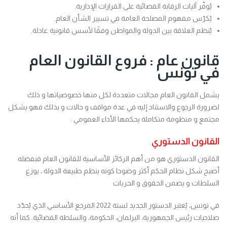
يُوفّر آليات الرقابة القضائية على القرارات الإدارية.
يُكرّس مفهوم المصلحة العامة في تسيير الشأن العام.
يُنظم العلاقة بين الدولة والمواطن وفقًا لأسس قانونية عادلة.
قانون عام : فروع القانون العام
في تونس
يشمل القانون العام مجالات متعددة لكل منها خصوصياتها و ذلك
لضرورة الرجوع والاستناد إليه في عدة مواقف و حالات و بذلك فهو يشكل
مجتمع و منظومة متكاملة يحكمها الأداء العمومي .
القانون الدستوري
القانون الدستوري هو من أهم الركائز الأساسية للقانون العام فبفضله
أصبح شكل نظام الحكم أكثر وضوحا كونه ينظم طبيعة الدولة ، يوزع
السلطات و يضمن الحقوق و الحريات
في تونس، يُعتبر الدستور الجديد لسنة 2022 المرجع الأساسي الذي يُحدّد
صلاحيات رئيس الجمهورية، البرلمان، الحكومة، والسلطة القضائية. كما أنه