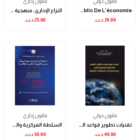
قانون دولي
قانون إداري
Droit Public De L'économie
النزاع الإداري: منهجية ووثائق
20.00 د.ت.‏
25.00 د.ت.‏
قانون دولي
قانون إداري
تقنيات تطوير قواعد القانون الدولي أمام القضاء...
السلطة المركزية والسلطة المحلية زمن الكورونا:...
40.00 د.ت.‏
50.00 د.ت.‏