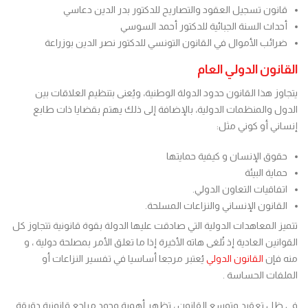
قانون تسجيل العقود والتصاريح للدكتور بدر الدين دعاسي
أحداث السنة الجبائية للدكتور أحمد السوسي
ضرائب الأموال في القانون التونسي للدكتور نصر الدين بوزراعة
القانون الدولي العام
يتجاوز هذا القانون حدود الدولة الوطنية، ويُعنى بتنظيم العلاقات بين
الدول والمنظمات الدولية، بالإضافة إلى ذلك يهتم بقضايا ذات طابع
إنساني أو كوني مثل:
حقوق الإنسان و كيفية حمايتها
حماية البيئة
اتفاقيات التعاون الدولي.
القانون الإنساني والنزاعات المسلحة.
تتميز المعاهدات الدولية التي صادقت عليها الدولة بقوة قانونية تتجاوز كل
القوانين العادية إذ تُلغى هاته الأخيرة إذا ما تعلق الأمر بمصلحة دولية ، و
منه فإن
القانون الدولي
يُعتبر مرجعا أساسيا في تفسير النزاعات أو
الملفات الحساسة .
في ظل تعقيد وتوسع القانون ، تظهر أهمية وجود مراجع قانونية دقيقة