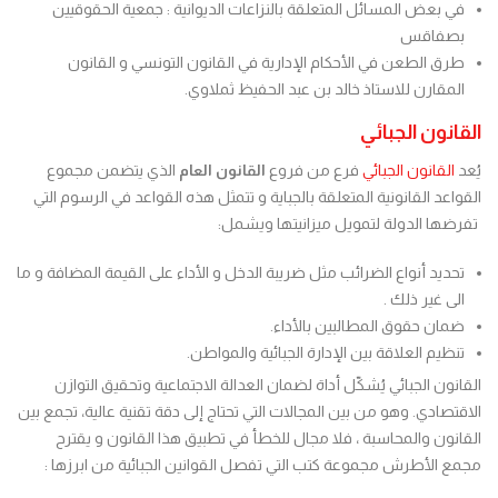
في بعض المسائل المتعلقة بالنزاعات الديوانية : جمعية الحقوقيين
بصفاقس
طرق الطعن في الأحكام الإدارية في القانون التونسي و القانون
المقارن للاستاذ خالد بن عبد الحفيظ ثملاوي.
القانون الجبائي
يُعد
القانون الجبائي
فرع من فروع
القانون العام
الذي يتضمن مجموع
القواعد القانونية المتعلقة بالجباية و تتمثل هذه القواعد في الرسوم التي
تفرضها الدولة لتمويل ميزانيتها ويشمل:
تحديد أنواع الضرائب مثل ضريبة الدخل و الأداء على القيمة المضافة و ما
الى غير ذلك .
ضمان حقوق المطالبين بالأداء.
تنظيم العلاقة بين الإدارة الجبائية والمواطن.
القانون الجبائي يُشكّل أداة لضمان العدالة الاجتماعية وتحقيق التوازن
الاقتصادي. وهو من بين المجالات التي تحتاج إلى دقة تقنية عالية، تجمع بين
القانون والمحاسبة ، فلا مجال للخطأ في تطبيق هذا القانون و يقترح
مجمع الأطرش مجموعة كتب التي تفصل القوانين الجبائية من ابرزها :