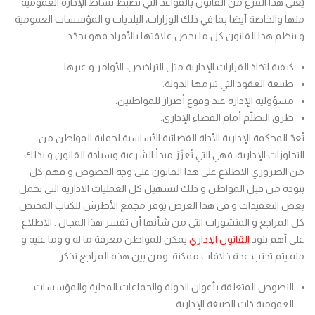
يُعنى هذا الفرع من القانون بالقواعد التي تضبط نشاط الإدارة العمومية
منها والخاصة أيضا بما في ذلك الوزارات، البلديات و المؤسسات العمومية
و ينظم هذا القانون كل ما يخص علاقتها بالأفراد فهو يحدّد :
كيفية اتخاذ القرارات الإدارية مثل التراخيص، الأوامر و غيرها .
طبيعة العقود التي تبرمها الدولة.
مسؤولية الإدارة عند وقوع أضرار للمواطنين.
طرق التظلّم أمام القضاء الإداري.
تُعدّ المحكمة الإدارية الأداة القضائية الأساسية لحماية المواطن من
التجاوزات الإدارية، فهي التي تُعزّز مبدأ الشرعية وسيادة القانون و بذلك
من الضروري الاطلاع على هذا القانون على وجه الخصوص و فهم كل
بنوده من قبل المواطن و ذلك لتسهيل كل العمليات الادارية التي تحمل
بعض التعقيدات و في هذا الغرض يوفر مجمع الأطرش للكتاب المختص
كل المراجع و المنشورات التي من شأنها أن تفسر هذا المجال . الاطلاع
على أهم بنود
القانون الإداري
يمكن للمواطن معرفة ما له و وما عليه و
منه يتم تجنب عدة خلافات ممكنة ومن بين هذه المراجع نذكر :
النصوص المتعلقة بأعوان الدولة والجماعات المحلية والمؤسسات
العمومية ذات الصبغة الإدارية