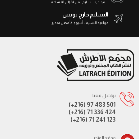
مواعيد التسليم : من 24 إلى 48 ساعة
التسليم خارج تونس
مواعيد التسليم : أسبوع كأقصى تقدير
تواصل معنا
(+216) 97 483 501
(+216) 71 336 424
(+216) 71 241 123
موقع المتجر