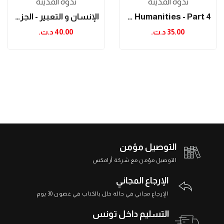
ندوة المدينة
ندوة المدينة
Expressivity And Humanities - Part 4
الإنسان و التعبير - الجزء الثالث
35.00 د.ت.‏
40.00 د.ت.‏
التوصيل مؤمن
التوصيل مؤمن مع شركة أرامكس
الإرجاع المجاني
الإرجاع مجاني في حالة خلل بالكتاب في غضون 30 يوم
التسليم داخل تونس