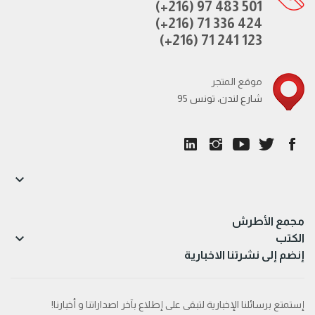
(+216) 97 483 501
(+216) 71 336 424
(+216) 71 241 123
موقع المتجر
95 شارع لندن، تونس

مجمع الأطرش

الكتب
إنضم إلى نشرتنا الاخبارية
إستمتع برسائلنا الإخبارية لتبقى على إطلاع بآخر اصداراتنا و أخبارنا!