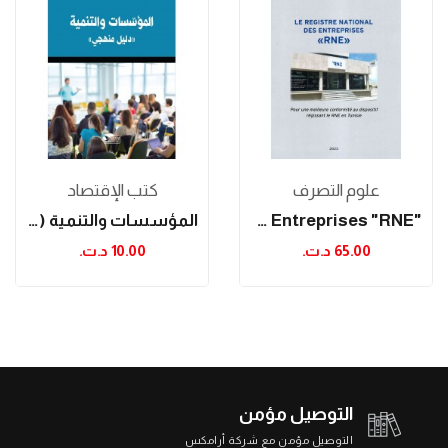
علوم التصرف
كتب الإقتصاد
"Le Registre National Des Entreprises "RNE
المؤسسات والتنمية (دليل منهجي)
65.00 د.ت.‏
10.00 د.ت.‏
التوصيل مؤمن
التوصيل مؤمن مع شركة أرامكس