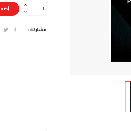
أضف 
مشاركة :