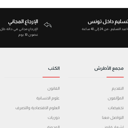
تسليم داخل تونس
الإرجاع المجاني
د التسليم : من 24 إلى 48 ساعة
الإرجاع مجاني في حالة خلل
غضون 30 يوم
مجمع الأطرش
الكتب
التقديم
القانون
المؤلفون
علوم الانسانية
تخفيضات
العلوم الاقتصادية والتصرف
التواصل معنا
دوريات
إشعار قانوني
المدونة