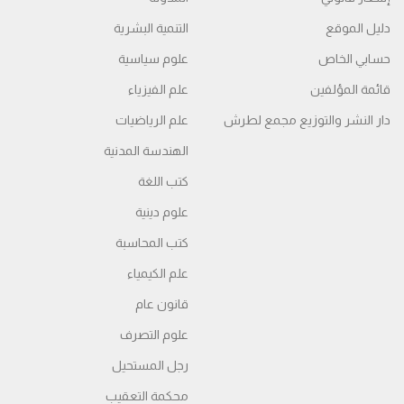
دليل الموقع
التنمية البشرية
حسابي الخاص
علوم سياسية
قائمة المؤلفين
علم الفيزياء
دار النشر والتوزيع مجمع لطرش
علم الرياضيات
الهندسة المدنية
كتب اللغة
علوم دينية
كتب المحاسبة
علم الكيمياء
قانون عام
علوم التصرف
رجل المستحيل
محكمة التعقیب