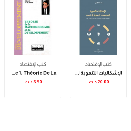
كتب الإقتصاد
كتب الإقتصاد
الإشكاليات التنموية للمؤسسات الصغرى في تونس:...
Macroéconomie Tome 1: Théorie De La...
20.00 د.ت.‏
8.50 د.ت.‏