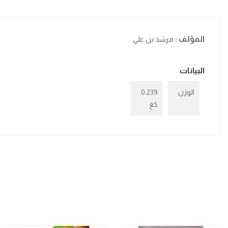
المؤلف :
مرشد بن علي
البيانات
الوزن
0.239
كغ