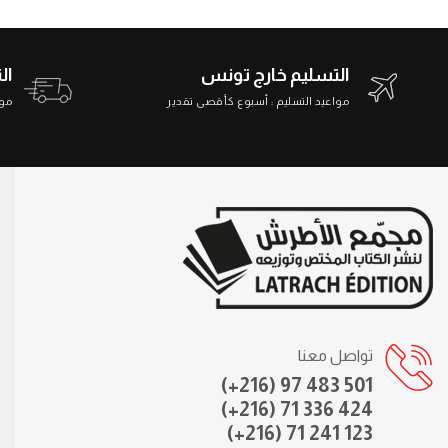
التسليم خارج تونس
ال
مواعيد التسليم : أسبوع كأقصى تقدير
مواعي
تواصل معنا
(+216) 97 483 501
(+216) 71 336 424
(+216) 71 241 123