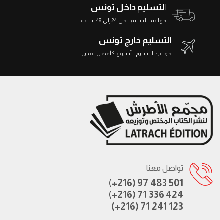
التسليم داخل تونس
مواعيد التسليم : من 24 إلى 48 ساعة
التسليم خارج تونس
مواعيد التسليم : أسبوع كأقصى تقدير
تواصل معنا
(+216) 97 483 501
(+216) 71 336 424
(+216) 71 241 123