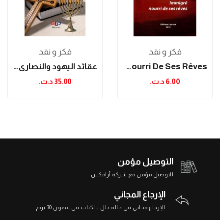
فكر و نقد
فكر و نقد
Immigré Nourri De Ses Rêves
عقائد اليهود والنصارى وشعائرهم دراسة مقارنة من...
6.00 د.ت.‏
35.00 د.ت.‏
التوصيل مؤمن
التوصيل مؤمن مع شركة أرامكس
الإرجاع المجاني
الإرجاع مجاني في حالة خلل بالكتاب في غضون 30 يوم