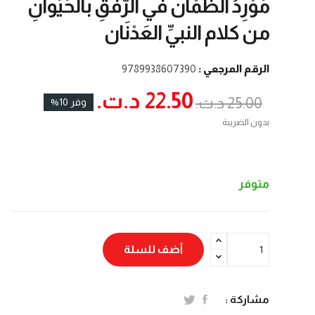
مَوْرِدُ الظمْآن في الرّفْقِ بالحَيَوانِ
من كلام النبيِّ العَدْنَان
الرقم المرجعي :
9789938607390
22.50 د.ت.‏
25.00 د.ت.‏
وفر 10%
بدون الضريبة
متوفر
أضف للسلة
مشاركة :