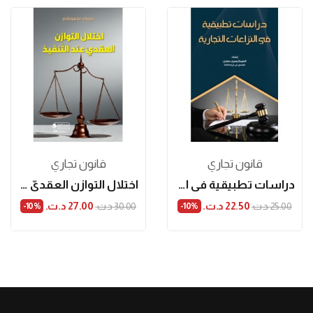
قانون تجاري
قانون تجاري
دراسات تطبيقية في النزاعات التجارية
اختلال التوازن العقديّ عند التّنفيذ
22.50 د.ت.‏
27.00 د.ت.‏
25.00 د.ت.‏
30.00 د.ت.‏
‎-10%
‎-10%