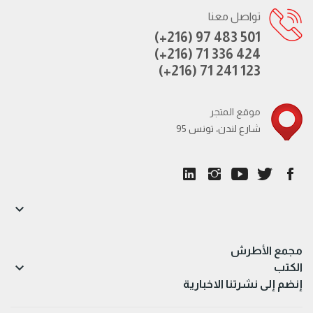
تواصل معنا
(+216) 97 483 501
(+216) 71 336 424
(+216) 71 241 123
موقع المتجر
95 شارع لندن، تونس

مجمع الأطرش

الكتب
إنضم إلى نشرتنا الاخبارية