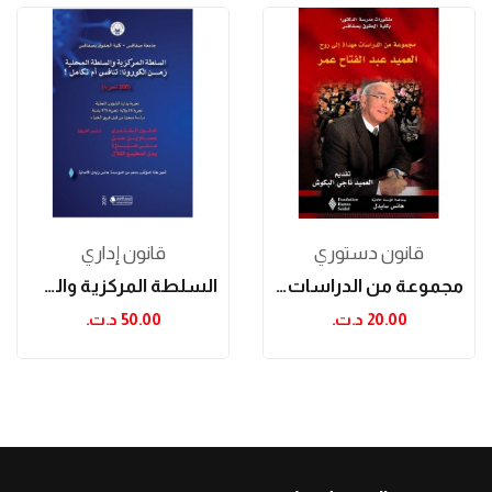
قانون دستوري
قانون إداري
مجموعة من الدراسات مهداة إلى روح العميد عبد...
السلطة المركزية والسلطة المحلية زمن الكورونا:...
20.00 د.ت.‏
50.00 د.ت.‏