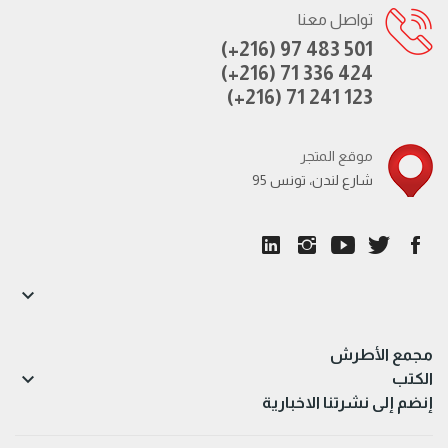
تواصل معنا
(+216) 97 483 501
(+216) 71 336 424
(+216) 71 241 123
موقع المتجر
95 شارع لندن، تونس

مجمع الأطرش

الكتب
إنضم إلى نشرتنا الاخبارية