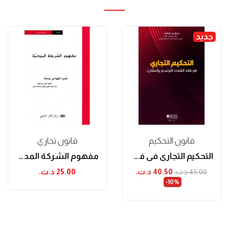
جديد
قانون التحكيم
قانون تجاري
التحكيم التجاري في فقه القضاء التونسي والمقارن
مفهوم الشركة المدنية
40.50 د.ت.‏
25.00 د.ت.‏
45.00 د.ت.‏
‎-10%