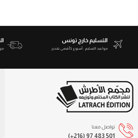
التسليم خارج تونس
ال
مواعيد التسليم : أسبوع كأقصى تقدير
مواعي
تواصل معنا
(+216) 97 483 501