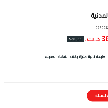
لمدنية
978993
ت.‏
وفر 10%
طبعة ثانية مثراة بفقه القضاء الحديث
للسلة