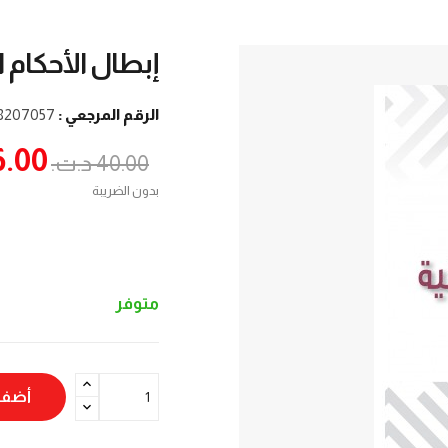
إبطال الأحكام ا
الرقم المرجعي :
8207057
36.00 د.
40.00 د.ت.‏
بدون الضريبة
متوفر
أضف 