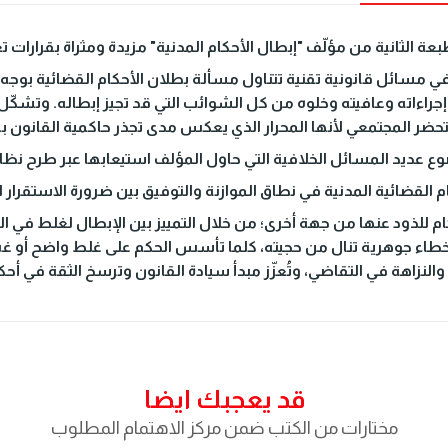
الثانية من مؤلّف "إبطال الأحكام المدنية" مزيدة ومثراة بقرارات تعقيبية ح
في مسائل قانونية تقنية تتناول مسألة بطلان الأحكام القضائية بوجه 
ءاته وعافيته وخلوه من كل الشوائب التي قد تجيز إبطاله. وتشكّل ت
تحضر المجتمعي لأنها المحرار الذي يعكس مدى تجذر حاكمية القانون بين
ضوع عديد المسائل الخلافية التي حاول المؤلف استيعابها عبر طرح ن
م القضائية المدنية في نطاق الموازنة والتوفيق بين ضرورة الاستقرار
م للذود عنها من جهة أخرى؛ من خلال التمييز بين الإبطال لغلط في
أخطاء جوهرية تنال من حجيته، كلما تأسس الحكم على غلط واضح أو غش
النزاهة في التقاضي، وتُعزّز مبدأ سيادة القانون وترسخ الثقة في أحك
قد يعجبك ايضا
مختارات من الكتب ضمن مركز الاهتمام المطلوب