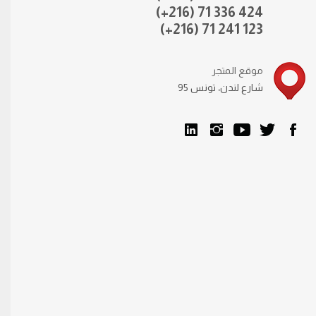
(+216) 71 336 424
(+216) 71 241 123
موقع المتجر
95 شارع لندن، تونس