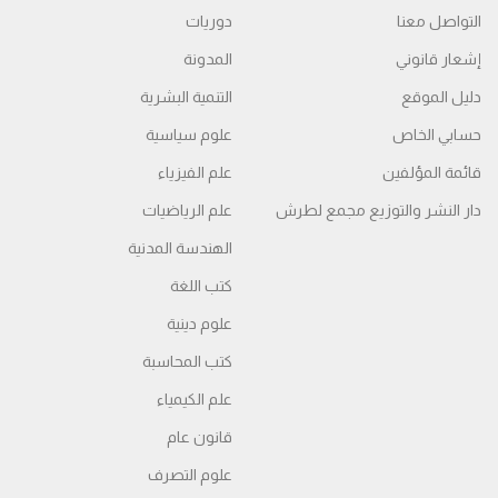
التواصل معنا
دوريات
إشعار قانوني
المدونة
دليل الموقع
التنمية البشرية
حسابي الخاص
علوم سياسية
قائمة المؤلفين
علم الفيزياء
دار النشر والتوزيع مجمع لطرش
علم الرياضيات
الهندسة المدنية
كتب اللغة
علوم دينية
كتب المحاسبة
علم الكيمياء
قانون عام
علوم التصرف