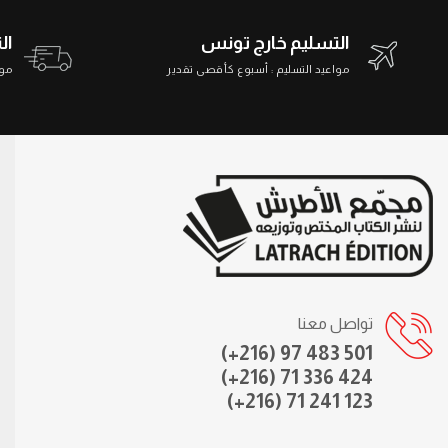
التسليم خارج تونس
ال
مواعيد التسليم : أسبوع كأقصى تقدير
مواعي
تواصل معنا
(+216) 97 483 501
(+216) 71 336 424
(+216) 71 241 123