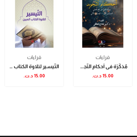
قراءات
قراءات
مُذكّرَة في أحكام التّجويد
التّيسير لتلاوة الكتاب المبين
15.00 د.ت.‏
15.00 د.ت.‏