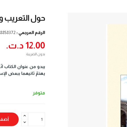
حول التعريب 
الرقم المرجعي :
8858372-2
12.00 د.ت.‏
بدون الضريبة
يبدو من عنوان الكتاب انّ
يهتمّ ثانيهما ببعض الإس
متوفر
أضف 