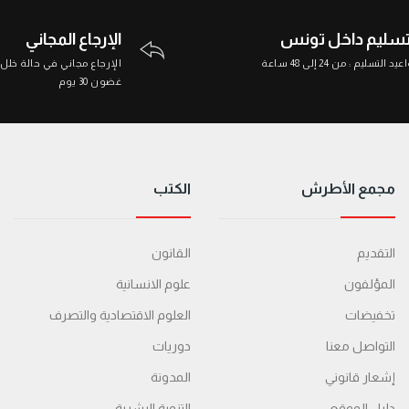
تسليم داخل تونس
الإرجاع المجاني
د التسليم : من 24 إلى 48 ساعة
الإرجاع مجاني في حالة خلل
غضون 30 يوم
مجمع الأطرش
الكتب
التقديم
القانون
المؤلفون
علوم الانسانية
تخفيضات
العلوم الاقتصادية والتصرف
التواصل معنا
دوريات
إشعار قانوني
المدونة
دليل الموقع
التنمية البشرية