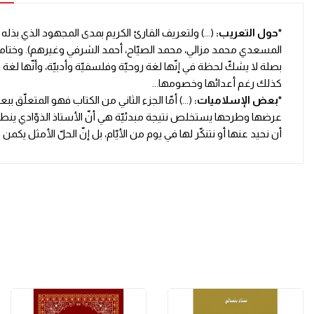
*حول التعريب:
(...) ولتعريف القارئ الكريم بمدى المجهود الذي بذله
المسعدي محمد مزالي، محمد الصيّاح، أحمد الشرفي وغيرهم). وختاما لهذا
بصلة لا يشكّ لحظة في إنّها لغة روحيّة وفلسفيّة وأدبيّة، وأنّها لغة ع
كذلك رغم أعدائها وخصومها...
*بعض الإسلاميات:
(...) أمّا الجزء الثاني من الكتاب فهو المتعل
عرضها وطرحها يستخلص نتيجة مبدئيّة هي أنّ الأستاذ الذوّادي ينطلق
أن نحيد عنها أو نتنكّر لها في يوم من الأيّام، بل إنّ الحلّ الأمثل 