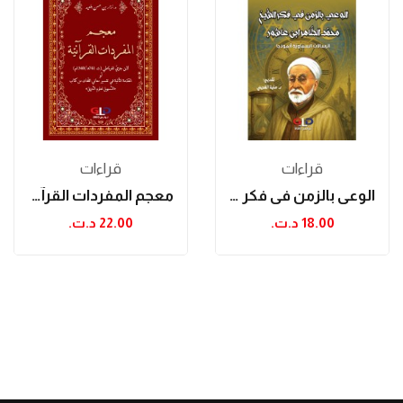
قراءات
قراءات
الوعي بالزمن في فكر الشيخ محمد الطاهر ابن...
معجم المفردات القرآنية
18.00 د.ت.‏
22.00 د.ت.‏