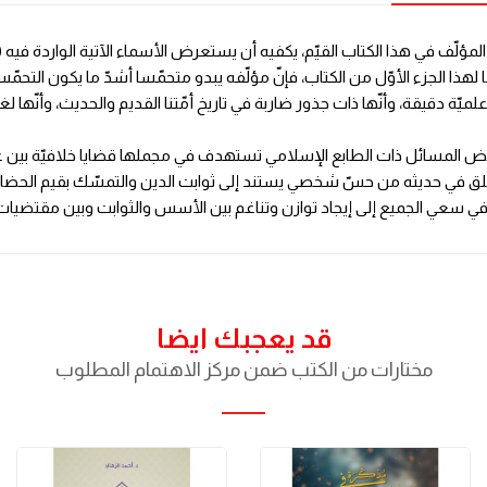
 المؤلّف في هذا الكتاب القيّم، يكفيه أن يستعرض الأسماء الآتية الواردة في
 الجزء الأوّل من الكتاب، فإنّ مؤلّفه يبدو متحمّسا أشدّ ما يكون التحمّس و
لميّة دقيقة، وأنّها ذات جذور ضاربة في تاريخ أمّتنا القديم والحديث، وأنّها 
ّق ببعض المسائل ذات الطابع الإسلامي تستهدف في مجملها قضايا خلافيّة بين
 في حديثه من حسّ شخصي يستند إلى ثوابت الدين والتمسّك بقيم الحضارة الع
يكمن في سعي الجميع إلى إيجاد توازن وتناغم بين الأسس والثوابت وبين مقتضيات
قد يعجبك ايضا
مختارات من الكتب ضمن مركز الاهتمام المطلوب