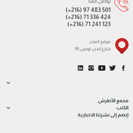
تواصل معنا
(+216) 97 483 501
(+216) 71 336 424
(+216) 71 241 123
موقع المتجر
95 شارع لندن، تونس

مجمع الأطرش

الكتب
إنضم إلى نشرتنا الاخبارية