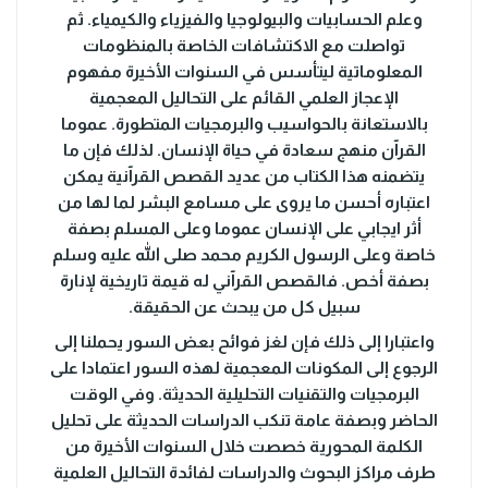
وعلم الحسابيات والبيولوجيا والفيزياء والكيمياء. ثم
تواصلت مع الاكتشافات الخاصة بالمنظومات
المعلوماتية ليتأسس في السنوات الأخيرة مفهوم
الإعجاز العلمي القائم على التحاليل المعجمية
بالاستعانة بالحواسيب والبرمجيات المتطورة. عموما
القرآن منهج سعادة في حياة الإنسان. لذلك فإن ما
يتضمنه هذا الكتاب من عديد القصص القرآنية يمكن
اعتباره أحسن ما يروى على مسامع البشر لما لها من
أثر ايجابي على الإنسان عموما وعلى المسلم بصفة
خاصة وعلى الرسول الكريم محمد صلى الله عليه وسلم
بصفة أخص. فالقصص القرآني له قيمة تاريخية لإنارة
سبيل كل من يبحث عن الحقيقة.
واعتبارا إلى ذلك فإن لغز فوائح بعض السور يحملنا إلى
الرجوع إلى المكونات المعجمية لهذه السور اعتمادا على
البرمجيات والتقنيات التحليلية الحديثة. وفي الوقت
الحاضر وبصفة عامة تنكب الدراسات الحديثة على تحليل
الكلمة المحورية خصصت خلال السنوات الأخيرة من
طرف مراكز البحوث والدراسات لفائدة التحاليل العلمية