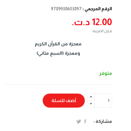
الرقم المرجعي :
9789938603897
12.00 د.ت.‏
بدون الضريبة
معجزة من القرآن الكريم
ومعجزة (السبع مثاني)
متوفر
أضف للسلة
مشاركة :