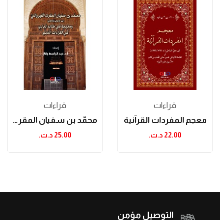
قراءات
قراءات
معجم المفردات القرآنية
محمّد بن سفيان المقرئ القيروانيّ (ت...
22.00 د.ت.‏
25.00 د.ت.‏
التوصيل مؤمن