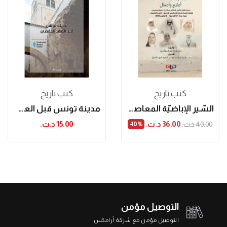
كتب تاريخ
كتب تاريخ
السّير الإباضيّة المعاصرة: أعلام وأعمال
مدينة تونس قبل العهد الحفصي
36.00 د.ت.‏
15.00 د.ت.‏
40.00 د.ت.‏
‎-10%
التوصيل مؤمن
التوصيل مؤمن مع شركة أرامكس