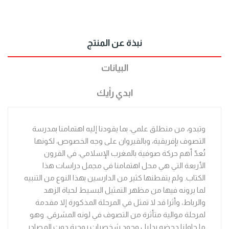
نبذة عن المنتج
البيانات
ابدي رأيك
وتبدو، من منطلق علمي، بما يقودنا إليه اهتمامنا بمدرسة
التصوف بإفريقية، وبالقيروان على وجه الخصوص، لكونها
تُعدّ أهم حركة صوفية بالمغرب الإسلامي، في القرون
الأربعة التي هي محل اهتمامنا في مجمل دراسات هذا
الكتاب. ولم يتفطنها كثير من الدارسين بهذا النوع من التنبيه
لما يرونه فيها من مظهر التمثيل البسيط لحياة الزهد
والرباط، وأثرا قد لا تمثل في المرحلة المذكورة إلا مقدمة
لمرحلة موالية متأثرة من التصوف في لونه المشرقي. وهو
ما حاولنا دحضه بدليل وجود شخصيات روحية دوت المصادر