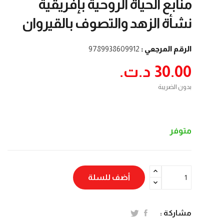
منابع الحياة الروحية بإفريقية
نشأة الزهد والتصوف بالقيروان
الرقم المرجعي :
9789938609912
30.00 د.ت.‏
بدون الضريبة
متوفر
أضف للسلة
مشاركة :