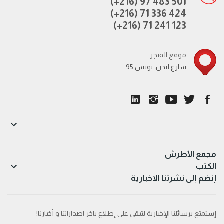
(+216) 97 483 501
(+216) 71 336 424
(+216) 71 241 123
موقع المتجر
95 شارع لندن، تونس

مجمع الأطرش

الكتب
إنضم إلى نشرتنا الاخبارية
إستمتع برسائلنا الإخبارية لتبقى على إطلاع بآخر اصداراتنا و أخبارنا!