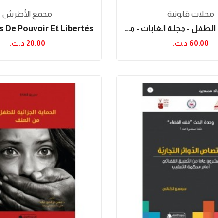
مجلات قانونیة
مجمع الأطرش
مجلة حماية الطفل - مجلة الغابات - مجلة الطيران...
60.00 د.ت.‏
20.00 د.ت.‏