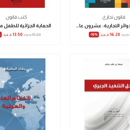
قانون تجاري
كتب قانون
إختصاص الدوائر التجارية: عشرون عاما من التطبيق...
الحماية الجزائية للطفل 
16.20 د.ت.‏
13.50 د.ت.‏
15.00 د.ت.‏
%
‎-10%