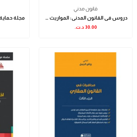
قانون مدني
دروس في القانون المدني: المواريث والتبرعات...
30.00 د.ت.‏