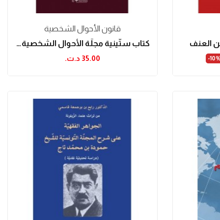
قانون الأحوال الشخصية
من العنف
كتاب ستّينية مجلّة الأحوال الشخصية 1956-2016
35.00 د.ت.‏
‎-10