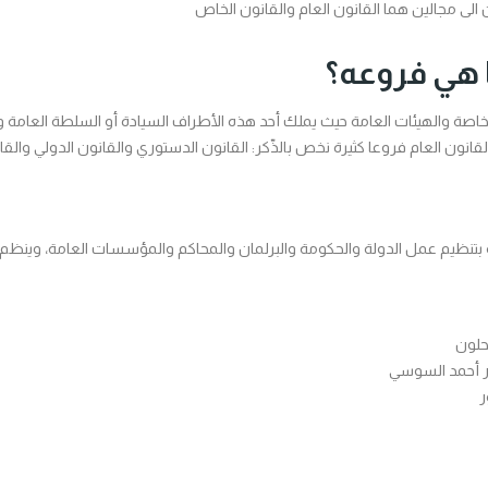
لى مجالين هما القانون العام والقانون الخاص
ا هي فروعه؟
لخاصة والهيئات العامة حيث يملك أحد هذه الأطراف السيادة أو السلطة العامة وي
ون العام فروعا كثيرة نخص بالذّكر: القانون الدستوري والقانون الدولي والقانو
قة بتنظيم عمل الدولة والحكومة والبرلمان والمحاكم والمؤسسات العامة، وي
كحلون
ور أحمد السوسي
ر