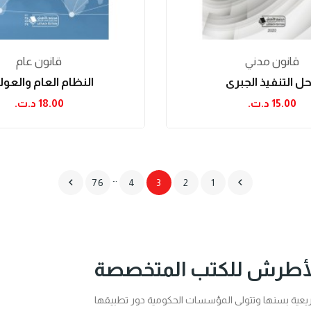
قانون مدني
قانون عام
ل التنفيذ الجبري
النظام العام والعو
15.00 د.ت.‏
18.00 د.ت.‏
…


76
4
3
2
1
لأطرش للكتب المتخصصة
عية بسنها وتتولى المؤسسات الحكومية دور تطبيقها