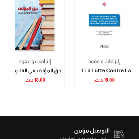
إلتزامات و عقود
إلتزامات و عقود
La Transparence Et La Lutte Contre La...
حق المؤلف في القانون التونسي
18.00 د.ت.‏
18.00 د.ت.‏
التوصيل مؤمن
التوصيل مؤمن مع شركة أرامكس