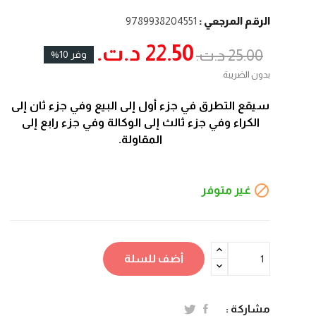
الرقم المرجعي :
9789938204551
22.50 د.ت.‏
25.00 د.ت.‏
وفر 10%
بدون الضريبة
سيقع التطرق في جزء أول إلى البيع وفي جزء ثان إلى
الكراء وفي جزء ثالث إلى الوكالة وفي جزء رابع إلى
المقاولة.

غير متوفر
أضف للسلة
مشاركة :