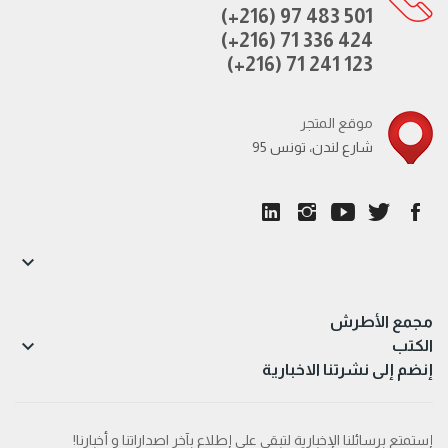
(+216) 97 483 501
(+216) 71 336 424
(+216) 71 241 123
موقع المتجر
95 شارع لندن، تونس

مجمع الأطرش

الكتب
إنضم إلى نشرتنا الاخبارية
إستمتع برسائلنا الإخبارية لتبقى على إطلاع بآخر اصداراتنا و أخبارنا!