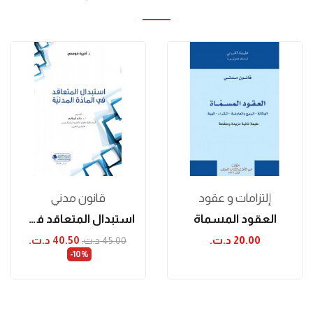
إلتزامات و عقود
قانون مدني
العقود المسماة
استبدال المتعاقد في المادّة المدنيّة
20.00 د.ت.‏
40.50 د.ت.‏
45.00 د.ت.‏
‎-10%