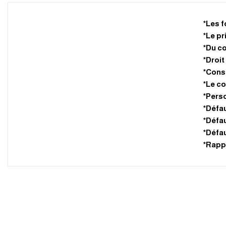
*
Les f
*
Le pr
*
Du co
*
Droit
*
Conse
*
Le co
*
Perso
*
Défau
*
Défau
*
Défau
*
Rappo