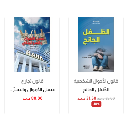
قانون الأحوال الشخصية
قانون تجاري
الطّفل الجانح
غسل الأموال والسـرّ البنكي - آفة العصر
31.50 د.ت.‏
80.00 د.ت.‏
35.00 د.ت.‏
‎-10%