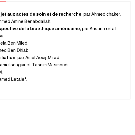
jet aux actes de soin et de recherche,
par Ahmed chaker
.
med Amine Benabdallah
.
pective de la bioéthique américaine,
par Kristina orfali
.
ou
.
ela Ben Miled
.
med Ben Dhiab
.
liation,
par Amel Aouij-M'rad
.
mel souguir et Tasnim Masmoudi
.
i
.
amed Letaief
.