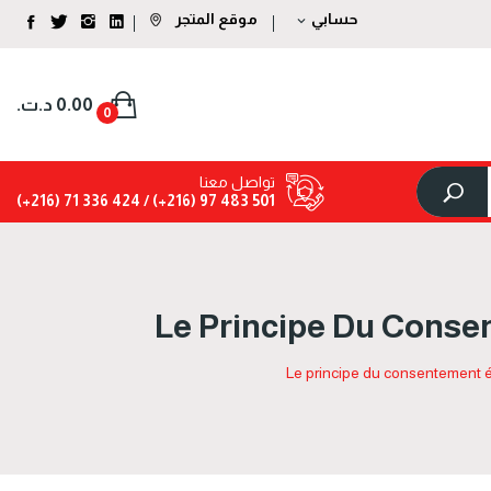
حسابي
موقع المتجر
expand_more
0.00 د.ت.‏
0
تواصل معنا
424 336 71 (216+)
501 483 97 (216+) /
Le Principe Du Conse
Le principe du consentement é