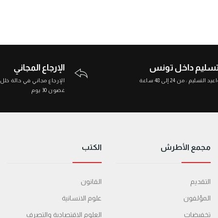
تسليم داخل تونس
الإرجاع المجاني
د التسليم : من 24 إلى 48 ساعة
الإرجاع مجاني في حالة خلل
غضون 30 يوم
مجمع الأطرش
الكتب
التقديم
القانون
المؤلفون
علوم الانسانية
تخفيضات
العلوم الاقتصادية والتصرف