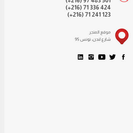
(+216) 97 483 501
(+216) 71 336 424
(+216) 71 241 123
موقع المتجر
95 شارع لندن، تونس