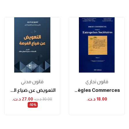
قانون تجاري
قانون مدني
Droit Commercial Tome 1: Règles Commerces
التعويض عن ضياع الفرصة
18.00 د.ت.‏
27.00 د.ت.‏
30.00 د.ت.‏
‎-10%