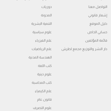
التواصل معنا
دوريات
إشعار قانوني
المدونة
دليل الموقع
التنمية البشرية
حسابي الخاص
علوم سياسية
قائمة المؤلفين
علم الفيزياء
دار النشر والتوزيع مجمع لطرش
علم الرياضيات
الهندسة المدنية
كتب اللغة
علوم دينية
كتب المحاسبة
علم الكيمياء
قانون عام
علوم التصرف