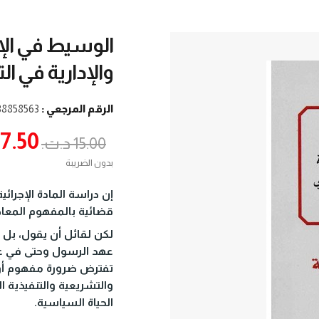
الوسيط في الإجر
والإدارية في ال
الرقم المرجعي :
8858563-3
7.50 د.ت.‏
15.00 د.ت.‏
بدون الضريبة
إن دراسة المادة الإجرا
قضائية بالمفهوم المعا
لكن لقائل أن يقول، بل ل
عهد الرسول وحتى في عه
تفترض ضرورة مفهوم أو مب
والتشريعية والتنفيذية 
الحياة السياسية.