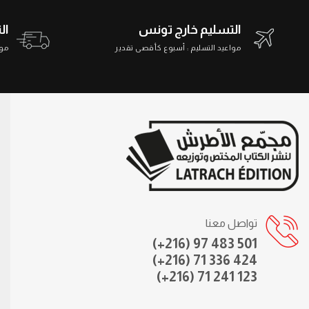
التسليم خارج تونس
ال
مواعيد التسليم : أسبوع كأقصى تقدير
مواعي
تواصل معنا
(+216) 97 483 501
(+216) 71 336 424
(+216) 71 241 123