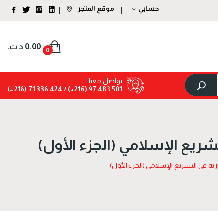
حسابي
موقع المتجر
expand_more
0.00 د.ت.‏
0
تواصل معنا
424 336 71 (216+)
501 483 97 (216+) /
تشريع الإسلامي (الجزء الأول)
ارية في التشريع الإسلامي (الجزء الأول)