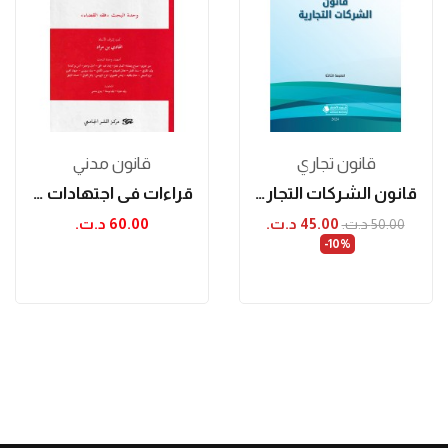
قانون تجاري
قانون مدني
قانون الشركات التجارية الطبعة الثالثة
قراءات في اجتهادات قضائية عدد 1
45.00 د.ت.‏
60.00 د.ت.‏
50.00 د.ت.‏
‎-10%