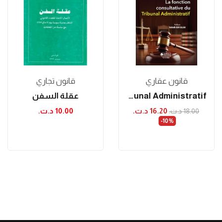
قانون عقاري
قانون تجاري
La Fonction Consultative Du Tribunal Administratif
عقلة السفن
16.20 د.ت.‏
10.00 د.ت.‏
18.00 د.ت.‏
‎-10%