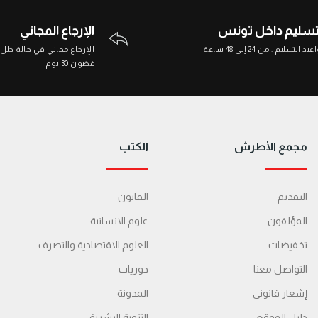
تسليم داخل تونس
الإرجاع المجاني
د التسليم : من 24 إلى 48 ساعة
الإرجاع مجاني في حالة خلل
غضون 30 يوم
مجمع الأطرش
الكتب
التقديم
القانون
المؤلفون
علوم الانسانية
تخفيضات
العلوم الاقتصادية والتصرف
التواصل معنا
دوريات
إشعار قانوني
المدونة
دليل الموقع
التنمية البشرية