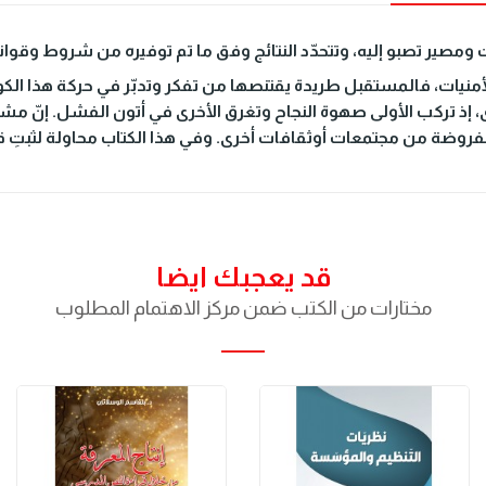
ومصير تصبو إليه، وتتحدّد النتائج وفق ما تم توفيره من شروط وقواني
نيات، فالمستقبل طريدة يقتنصها من تفكر وتدبّر في حركة هذا الكون
ى، إذ تركب الأولى صهوة النجاح وتغرق الأخرى في أتون الفشل. إنّ مش
روضة من مجتمعات أوثقافات أخرى. وفي هذا الكتاب محاولة لثبتِ قوان
قد يعجبك ايضا
مختارات من الكتب ضمن مركز الاهتمام المطلوب