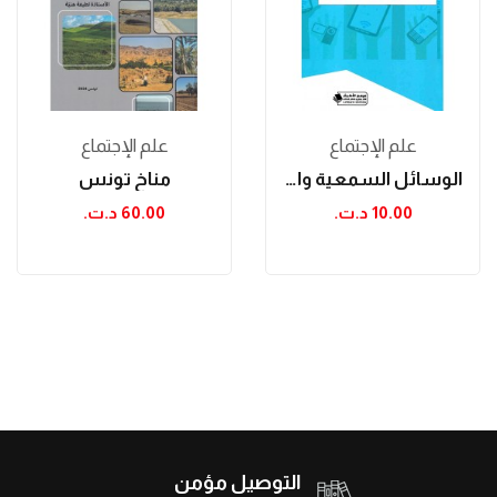
علم الإجتماع
علم الإجتماع
الوسائل السمعية والبصرية وأثرها في العملية...
مناخ تونس
10.00 د.ت.‏
60.00 د.ت.‏
التوصيل مؤمن