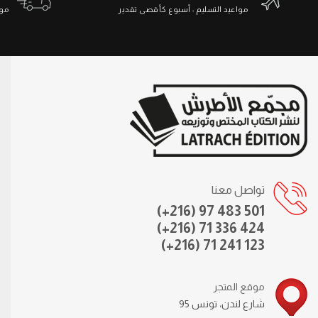
مواعيد التسليم : أسبوع كأقصى تقدير
مواعي
تواصل معنا
(+216) 97 483 501
(+216) 71 336 424
(+216) 71 241 123
موقع المتجر
95 شارع لندن، تونس