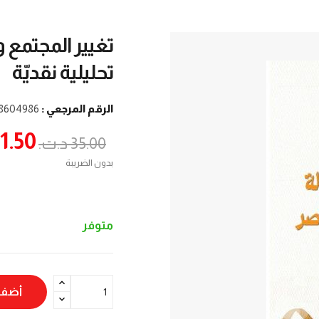
تغيير المجتمع و
تحليلية نقديّة
الرقم المرجعي :
8604986
31.50 د.ت
35.00 د.ت.‏
بدون الضريبة
متوفر
أضف 