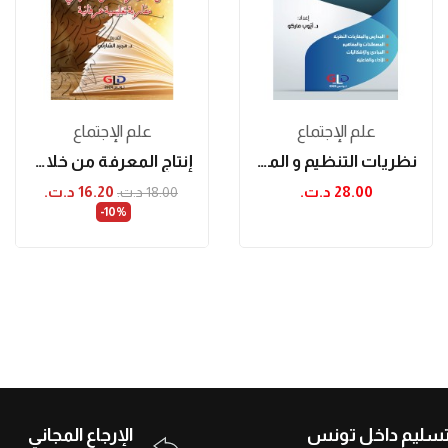
علم الإجتماع
علم الإجتماع
نظريات التنظيم و المؤسسة
إنتاج المعرفة من خلال قراءة النص المدرسي -...
28.00 د.ت.‏
16.20 د.ت.‏
18.00 د.ت.‏
‎-10%
تسليم داخل تونس
الإرجاع المجاني