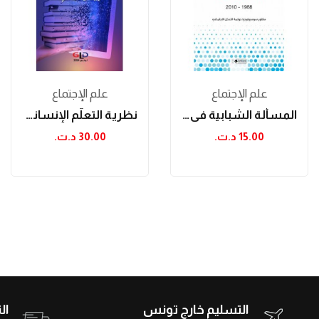
علم الإجتماع
علم الإجتماع
المسألة الشبابية في تونس في زمن متغير...
نظرية التعلّم الإنسانيّة و منظومة تكنولوجيّة...
15.00 د.ت.‏
30.00 د.ت.‏
التسليم خارج تونس
ال