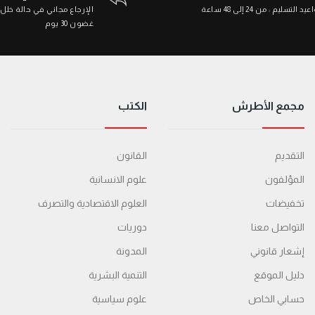
د التسليم : من 24 إلى 48 ساعة
الإرجاع مجاني في حالة خلل
غضون 30 يوم
مجمع الأطرش
الكتب
التقديم
القانون
المؤلفون
علوم الانسانية
تخفيضات
العلوم الاقتصادية والتصرف
التواصل معنا
دوريات
إشعار قانوني
المدونة
دليل الموقع
التنمية البشرية
حسابي الخاص
علوم سياسية