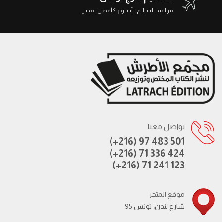
مواعيد التسليم : أسبوع كأقصى تقدير
تواصل معنا
(+216) 97 483 501
(+216) 71 336 424
(+216) 71 241 123
موقع المتجر
95 شارع لندن، تونس