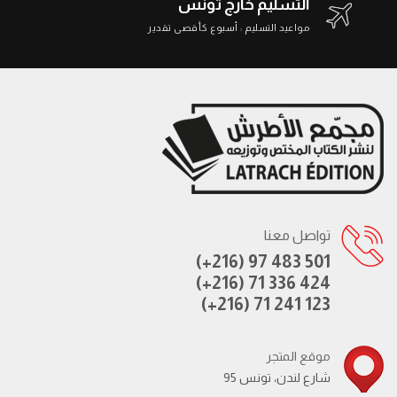
التسليم خارج تونس
مواعيد التسليم : أسبوع كأقصى تقدير
تواصل معنا
(+216) 97 483 501
(+216) 71 336 424
(+216) 71 241 123
موقع المتجر
95 شارع لندن، تونس