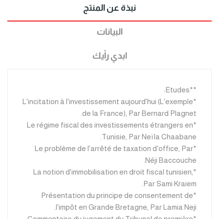
نبذة عن المنتج
البيانات
ابدي رأيك
**Etudes:
*L'incitation à l'investissement aujourd'hui (L'exemple
de la France), Par Bernard Plagnet.
*Le régime fiscal des investissements étrangers en
Tunisie, Par Neïla Chaabane.
*Le problème de l'arrêté de taxation d'office, Par
Néji Baccouche.
*La notion d'immobilisation en droit fiscal tunisien,
Par Sami Kraiem.
*Présentation du principe de consentement de
l'impôt en Grande Bretagne, Par Lamia Neji.
*Commentaire du jugement du Tribunal de première