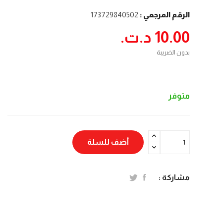
الرقم المرجعي :
173729840502
10.00 د.ت.‏
بدون الضريبة
متوفر
أضف للسلة
مشاركة :